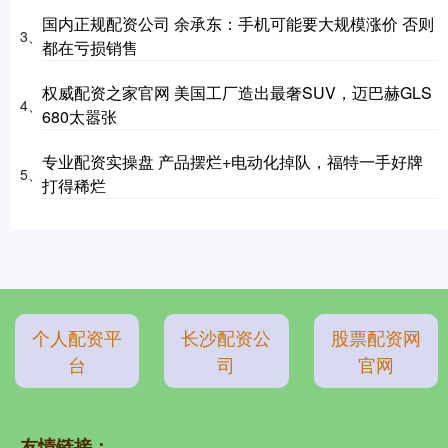
国内正规配资公司 余承东：手机可能要大规模涨价 否则
3、
都在亏损销售
权威配资之家官网 美国工厂造出最奢SUV，迈巴赫GLS
4、
680太嚣张
专业配资实操盘 产品摆烂+电动化掉队，福特一手好牌
5、
打得稀烂
个人配资平
长沙配资公
股票配资网
台
司
官网
友情链接：