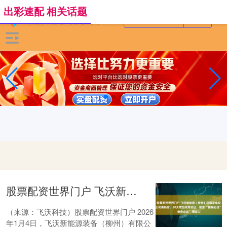
出彩速配 相关话题
股票配资世界门户 飞沃新能源（柳州）获国家电投滇东分公司表扬信：50天攻坚风电项目，彰显 “使命必达” 硬实力
（来源：飞沃科技）股票配资世界门户 2026
年1月4日，飞沃新能源装备（柳州）有限公