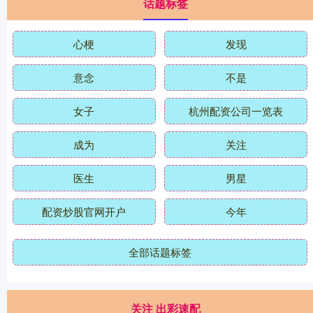
话题标签
心梗
发现
意念
不是
女子
杭州配资公司一览表
成为
关注
医生
男星
配资炒股官网开户
今年
全部话题标签
关注 出彩速配