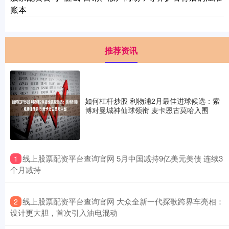
账本
推荐资讯
如何杠杆炒股 利物浦2月最佳进球候选：索
博对曼城神仙球领衔 麦卡恩古莫哈入围
​线上股票配资平台查询官网 5月中国减持9亿美元美债 连续3
1
个月减持
​线上股票配资平台查询官网 大众全新一代探歌跨界车亮相：
2
设计更大胆，首次引入油电混动