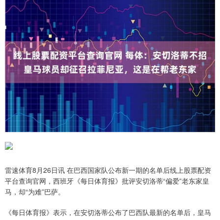
雷速体育8月26日讯 在巴西国家队公布新一期的名单后线上股票配资
平台查询官网，西班牙《每日体育报》批评安切洛蒂“偏爱”老东家皇
马，却“为难”巴萨。
《每日体育报》表示，在安切洛蒂公布了巴西队最新的名单后，皇马