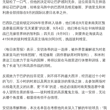
无疑松了一口气，但他的决定却让巴萨感到无奈。这位前皇马主帅选
择征召巴萨边锋，却将皇马阵中的巴西球员维尼修斯、罗德里戈和米
利唐全部排除在9月的国际比赛日名单之外。
巴西队已提前锁定2026年世界杯入场券，他们将在9月迎来南美区预
选赛最后两场“无关紧要”的比赛。9月4日，他们将在马拉卡纳球场迎
战已无缘世界杯的智利队；四天后（9月9日），则要奔赴海拔高达
4150米的玻利维亚高原主场埃尔阿尔托，挑战玻利维亚。
《每日体育报》表示，安切洛蒂的这一选择，被外界普遍解读为对老
东家皇马的“特殊照顾”。维尼修斯（因停赛缺席对阵智利）、和米利
唐这三位效力于皇马的国脚，将得以留在马德里进行休整和训练，避
免了长途飞行和高原作战的消耗。
反观效力于巴萨的拉菲尼亚，则不得不跨越大西洋，经历超过十小时
的飞行、五小时的时差以及两次长途跋涉的客场之旅，去参加两场对
出线毫无意义的比赛。更“不幸”的是，他还必须面对南美预选赛中最
令人望而生畏的客场——玻利维亚的高原魔鬼主场。这一安排，无论
从哪个角度看，都显得有些不合情理。
安切洛蒂解释称，本次名单旨在考察他尚未深入了解的年轻球员：“我