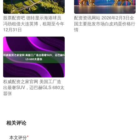
股票配资吧 德转显示海港球员
配资资讯网站 2026年2月3日全
冯劲租借大连英博，租期至今年
国主要批发市场白皮鸡蛋价格行
12月31日
情
权威配资之家官网 美国工厂造
出最奢SUV，迈巴赫GLS 680太
嚣张
相关评论
本文评分
*