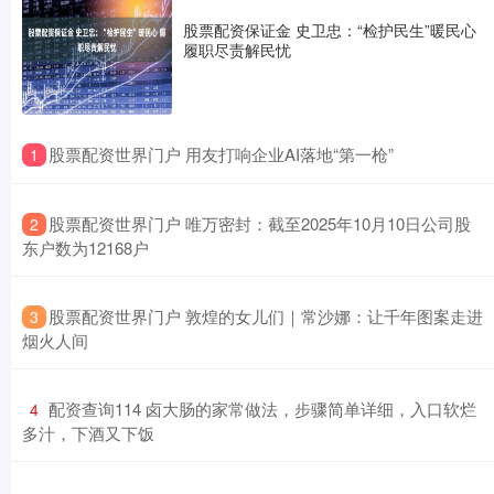
股票配资保证金 史卫忠：“检护民生”暖民心
履职尽责解民忧
​股票配资世界门户 用友打响企业AI落地“第一枪”
1
​股票配资世界门户 唯万密封：截至2025年10月10日公司股
2
东户数为12168户
​股票配资世界门户 敦煌的女儿们｜常沙娜：让千年图案走进
3
烟火人间
​配资查询114 卤大肠的家常做法，步骤简单详细，入口软烂
4
多汁，下酒又下饭