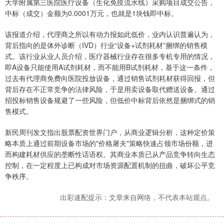
大学附属第三医院医疗设备（生化免疫流水线）采购项目成交公告，
中标（成交）金额为0.0001万元，也就是1块钱即中标。
该报道介绍，代理商之所以有动力报如此低价，业内认识普遍认为，
背后指向的是体外诊断（IVD）行业“设备+试剂耗材”捆绑的销售模
式。该行业从业人员介绍，医疗器械行业存在很多专机专用的情况，
即A设备只能使用A试剂耗材，而不能用B试剂耗材，基于这一条件，
过去有代理商免费向医院投放设备，通过销售试剂耗材获得回报，但
背后存在不正常竞争的法律风险，于是用卖设备取代赠送设备。通过
招投标销售设备规避了一些风险，但低价中标背后依然是捆绑式的销
售模式。
新民周刊发文指出股票配资世界门户，从商业逻辑分析，这种定价策
略本质上通过前期设备市场的"价格屠夫"策略快速占领市场份额，进
而构建耗材供应的垄断性话语权。其商业本质已从产品竞争转向生态
控制，在一定程度上已构成对市场资源配置机制的扭曲，破坏公平竞
争秩序。
出彩速配提示：文章来自网络，不代表本站观点。